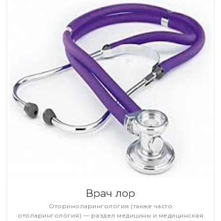
Врач лор
Оториноларинголо́гия (также часто
отоларинголо́гия) — раздел медицины и медицинская