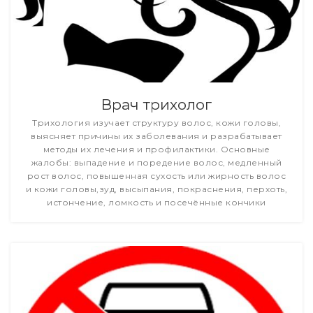
Врач трихолог
Трихология изучает структуру волос, кожи головы,
выясняет причины их заболевания и разрабатывает
методы их лечения и профилактики. Основные
жалобы: выпадение и поредение волос, медленный
рост волос, повышенная сухость или жирность волос
и кожи головы,зуд, высыпания, покраснения, перхоть,
истончение, ломкость и посечённые кончики