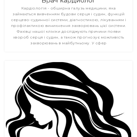
Врач кардиолог
Кардіологія - обширна галузь медицини, яка
займається вивченням будови серця і судин, функцій
серцево-судинної системи, діагностикою, лікуванням і
профілактикою виникнення захворювань цієї системи.
Фахівці нашої клініки досліджують причини появи
хвороб серця і судин, а також прогнозує можливість
захворювань в майбутньому. У сфер