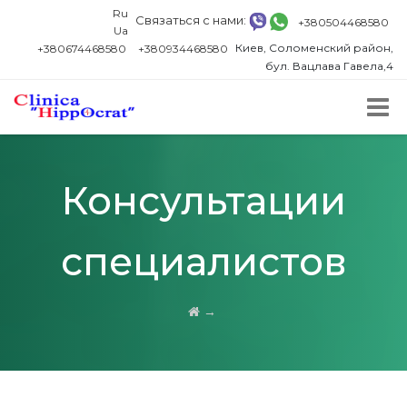
Ru
Связаться с нами:
+380504468580
Ua
Киев, Соломенский район,
+380674468580
+380934468580
бул. Вацлава Гавела,4
Консультации
специалистов
→