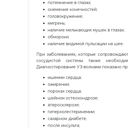
потемнение в глазах;
онемение конечностей;
головокружение;
мигрень;
наличие мелькающих мушек в глазах;
обмороки;
наличие видимой пульсации на шее.
При заболеваниях, которые сопровождаю
сосудистой системы также необход
Диагностирование УЗ-волнами показано пр
ишемии сердца;
ожирении;
пороках сердца;
шейном остеохондрозе;
атеросклерозе;
гиперхолестеринемии;
сахарном диабете;
после инсульта;