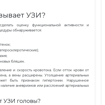
азывает УЗИ?
 сделать оценку функциональной активности и
оцедуры обнаруживается:
тенок;
атеросклеротические);
азия;
новых бляшек.
ление и скорость кровотока. Если отток крови от
жена, а вены расширены. Утолщение артериальных
ожет быть признаком гипертонии. Нарушенное
 наличие аневризмов или расслоений артериальных
т УЗИ головы?