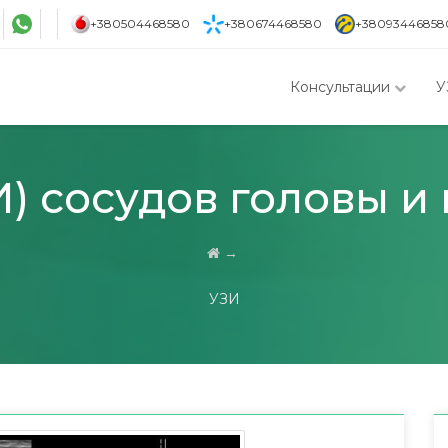
+380504468580
+380674468580
+38093446858
Консультации
У
) сосудов головы и
→
УЗИ