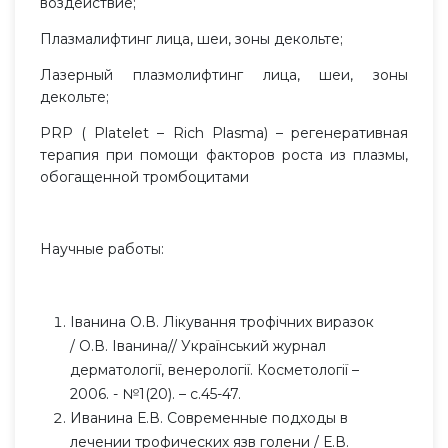
воздействие;
Плазмалифтинг лица, шеи, зоны декольте;
Лазерный плазмолифтинг лица, шеи, зоны
декольте;
PRP ( Platelet – Rich Plasma) – регенеративная
терапия при помощи факторов роста из плазмы,
обогащенной тромбоцитами
Научные работы:
Іванина О.В. Лікування трофічних виразок
/ О.В. Іванина// Український журнал
дерматології, венерології. Косметології –
2006. - №1(20). – с.45-47.
Иванина Е.В. Современные подходы в
лечении трофических язв голени / Е.В.