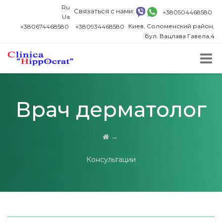
Ru
Связаться с нами:
+380504468580
Ua
Киев, Соломенский район,
+380674468580
+380934468580
бул. Вацлава Гавела,4
Врач дерматолог
→
Консультации