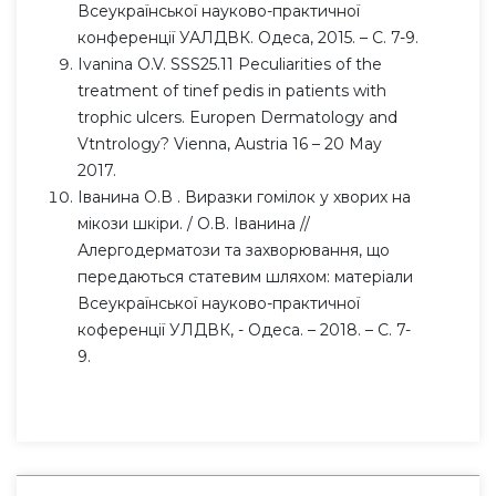
Всеукраїнської науково-практичної
конференції УАЛДВК. Одеса, 2015. – С. 7-9.
Ivanina O.V. SSS25.11 Peculiarities of the
treatment of tinef pedis in patients with
trophic ulcers. Europen Dermatology and
Vtntrology? Vienna, Austria 16 – 20 May
2017.
Іванина О.В . Виразки гомілок у хворих на
мікози шкіри. / О.В. Іванина //
Алергодерматози та захворювання, що
передаються статевим шляхом: матеріали
Всеукраїнської науково-практичної
коференції УЛДВК, - Одеса. – 2018. – С. 7-
9.