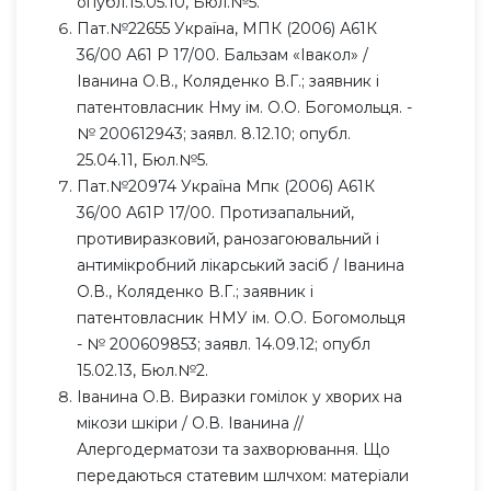
опубл.15.05.10, Бюл.№5.
Пат.№22655 Україна, МПК (2006) А61К
36/00 А61 Р 17/00. Бальзам «Івакол» /
Іванина О.В., Коляденко В.Г.; заявник і
патентовласник Нму ім. О.О. Богомольця. -
№ 200612943; заявл. 8.12.10; опубл.
25.04.11, Бюл.№5.
Пат.№20974 Україна Мпк (2006) А61К
36/00 А61Р 17/00. Протизапальний,
противиразковий, ранозагоювальний і
антимікробний лікарський засіб / Іванина
О.В., Коляденко В.Г.; заявник і
патентовласник НМУ ім. О.О. Богомольця
- № 200609853; заявл. 14.09.12; опубл
15.02.13, Бюл.№2.
Іванина О.В. Виразки гомілок у хворих на
мікози шкіри / О.В. Іванина //
Алергодерматози та захворювання. Що
передаються статевим шлчхом: матеріали