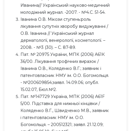
Иванина// Український науково-медичний
молодіжний журнал. -2007. - №4.С. 51-54.
Іванина О.В. Мікози ступень:роль
лікування супутніх хворобу видужуванні /
О.В. Іванина // Український журнал
дерматології, венерології, косметології. –
2008. - №3 (30). – С. 87-89.
Пат. № 20975 України, МПК (2006) А61К
36/00. Лікування трофічних виразок /
Іванина О.В., Коляденко В.Г.; заявник і
патентовласник НМУ ім. О.О. Богомольця.
- №200609854;заявл. 14.09.06; опубл.
15.02.07, Бюл.№2.
Пат. №147729 Україна, МПК (2006) А61F
5/00. Підставка для нижньої кінцівки /
Коляденко В.Г., Швидченко М.В., заявник
і патентовласник НМУ ім. О.О.
Богомольця. – 200512321; заявл. 21.12.09;